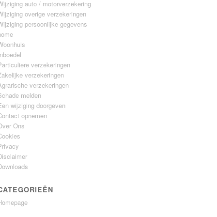
Wijziging auto / motorverzekering
Wijziging overige verzekeringen
Wijziging persoonlijke gegevens
home
Woonhuis
Inboedel
Particuliere verzekeringen
Zakelijke verzekeringen
Agrarische verzekeringen
Schade melden
Een wijziging doorgeven
Contact opnemen
Over Ons
Cookies
Privacy
Disclaimer
Downloads
CATEGORIEËN
Homepage