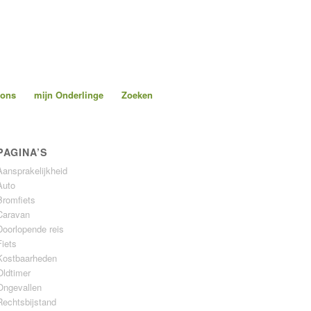
 ons
mijn Onderlinge
Zoeken
PAGINA’S
Aansprakelijkheid
Auto
Bromfiets
Caravan
Doorlopende reis
Fiets
Kostbaarheden
Oldtimer
Ongevallen
Rechtsbijstand