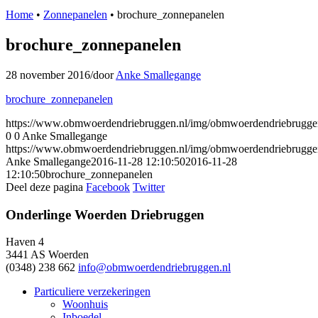
Home
•
Zonnepanelen
•
brochure_zonnepanelen
brochure_zonnepanelen
28 november 2016
/
door
Anke Smallegange
brochure_zonnepanelen
https://www.obmwoerdendriebruggen.nl/img/obmwoerdendriebrugg
0
0
Anke Smallegange
https://www.obmwoerdendriebruggen.nl/img/obmwoerdendriebrugg
Anke Smallegange
2016-11-28 12:10:50
2016-11-28
12:10:50
brochure_zonnepanelen
Deel deze pagina
Facebook
Twitter
Onderlinge Woerden Driebruggen
Haven 4
3441 AS Woerden
(0348) 238 662
info@obmwoerdendriebruggen.nl
Particuliere verzekeringen
Woonhuis
Inboedel