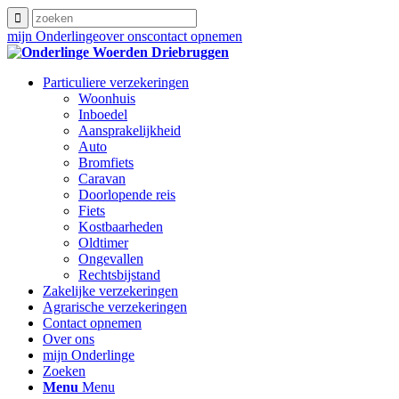
mijn Onderlinge
over ons
contact opnemen
Particuliere verzekeringen
Woonhuis
Inboedel
Aansprakelijkheid
Auto
Bromfiets
Caravan
Doorlopende reis
Fiets
Kostbaarheden
Oldtimer
Ongevallen
Rechtsbijstand
Zakelijke verzekeringen
Agrarische verzekeringen
Contact opnemen
Over ons
mijn Onderlinge
Zoeken
Menu
Menu