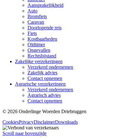
Aansprakelijkheid
Auto
Bromfiets
Caravan
Doorlopende reis
Fiets
Kostbaarheden
Oldtimer
Ongevallen
Rechtsbijstand
Zakelijke verzekeringen
Verzekerd ondernemen
Zakelijk advies
Contact opnemen
Agrarische verzekeringen
Verzekerd ondernemen
Agrarisch advies
Contact opnemen
© 2026 Onderlinge Woerden Driebruggen
Cookies
Privacy
Disclaimer
Downloads
Scroll naar bovenzijde