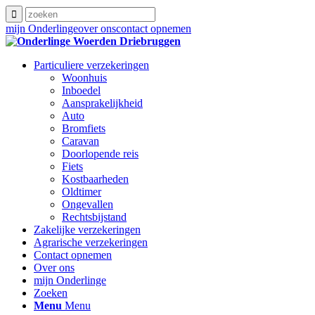
mijn Onderlinge
over ons
contact opnemen
Particuliere verzekeringen
Woonhuis
Inboedel
Aansprakelijkheid
Auto
Bromfiets
Caravan
Doorlopende reis
Fiets
Kostbaarheden
Oldtimer
Ongevallen
Rechtsbijstand
Zakelijke verzekeringen
Agrarische verzekeringen
Contact opnemen
Over ons
mijn Onderlinge
Zoeken
Menu
Menu