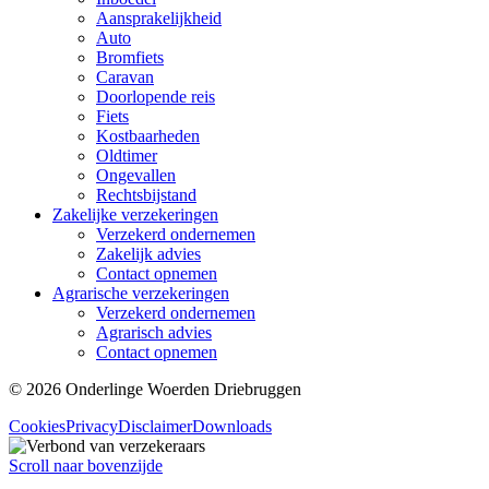
Aansprakelijkheid
Auto
Bromfiets
Caravan
Doorlopende reis
Fiets
Kostbaarheden
Oldtimer
Ongevallen
Rechtsbijstand
Zakelijke verzekeringen
Verzekerd ondernemen
Zakelijk advies
Contact opnemen
Agrarische verzekeringen
Verzekerd ondernemen
Agrarisch advies
Contact opnemen
© 2026 Onderlinge Woerden Driebruggen
Cookies
Privacy
Disclaimer
Downloads
Scroll naar bovenzijde