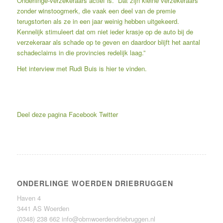
Onderlinge-verzekeraars actief is. “Dat zijn kleine verzekeraars
zonder winstoogmerk, die vaak een deel van de premie
terugstorten als ze in een jaar weinig hebben uitgekeerd.
Kennelijk stimuleert dat om niet ieder krasje op de auto bij de
verzekeraar als schade op te geven en daardoor blijft het aantal
schadeclaims in die provincies redelijk laag.”
Het interview met Rudi Buis is
hier
te vinden.
Deel deze pagina
Facebook
Twitter
ONDERLINGE WOERDEN DRIEBRUGGEN
Haven 4
3441 AS Woerden
(0348) 238 662
info@obmwoerdendriebruggen.nl