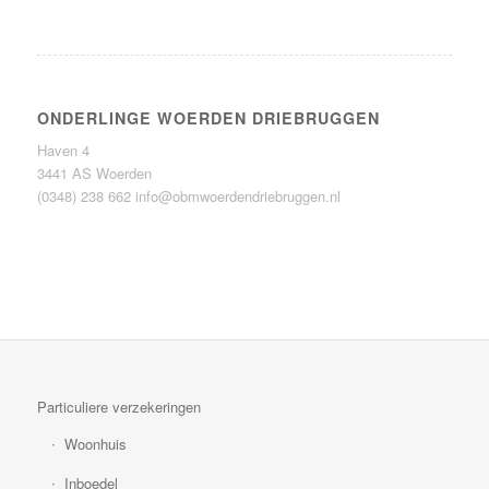
ONDERLINGE WOERDEN DRIEBRUGGEN
Haven 4
3441 AS Woerden
(0348) 238 662
info@obmwoerdendriebruggen.nl
Particuliere verzekeringen
Woonhuis
Inboedel