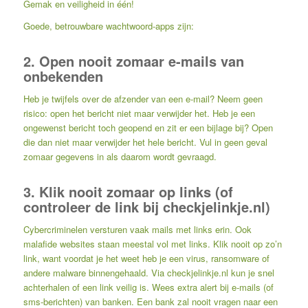
Gemak en veiligheid in één!
Goede, betrouwbare wachtwoord-apps zijn:
2. Open nooit zomaar e-mails van
onbekenden
Heb je twijfels over de afzender van een e-mail? Neem geen
risico: open het bericht niet maar verwijder het. Heb je een
ongewenst bericht toch geopend en zit er een bijlage bij? Open
die dan niet maar verwijder het hele bericht. Vul in geen geval
zomaar gegevens in als daarom wordt gevraagd.
3. Klik nooit zomaar op links (of
controleer de link bij checkjelinkje.nl)
Cybercriminelen versturen vaak mails met links erin. Ook
malafide websites staan meestal vol met links. Klik nooit op zo’n
link, want voordat je het weet heb je een virus, ransomware of
andere malware binnengehaald. Via
checkjelinkje.nl
kun je snel
achterhalen of een link veilig is. Wees extra alert bij e-mails (of
sms-berichten) van banken. Een bank zal nooit vragen naar een