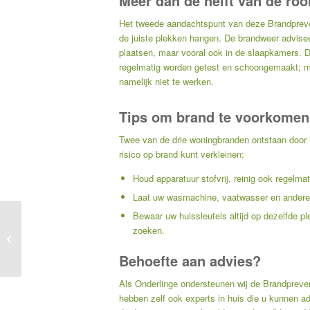
Meer dan de helft van de roo
Het tweede aandachtspunt van deze Brandpreve
de juiste plekken hangen. De brandweer adviseer
plaatsen, maar vooral ook in de slaapkamers. D
regelmatig worden getest en schoongemaakt; me
namelijk niet te werken.
Tips om brand te voorkomen
Twee van de drie woningbranden ontstaan door 
risico op brand kunt verkleinen:
Houd apparatuur stofvrij, reinig ook regelmat
Laat uw wasmachine, vaatwasser en andere ap
Bewaar uw huissleutels altijd op dezelfde p
Criminelen kloppen aan
zoeken.
op het platteland –
Nieuwsberichten
Behoefte aan advies?
Onderlinge
Als Onderlinge ondersteunen wij de Brandpreven
hebben zelf ook experts in huis die u kunnen adv