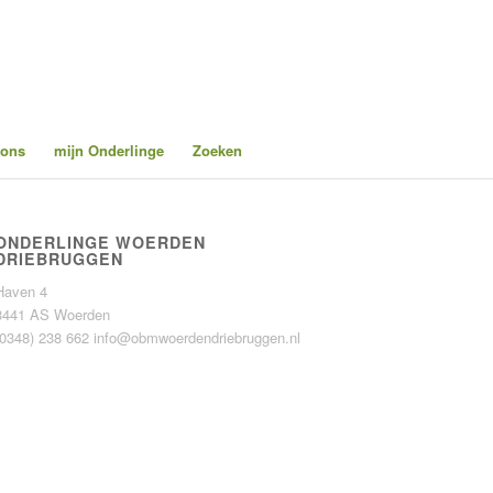
 ons
mijn Onderlinge
Zoeken
ONDERLINGE WOERDEN
DRIEBRUGGEN
Haven 4
3441 AS Woerden
(0348) 238 662
info@obmwoerdendriebruggen.nl