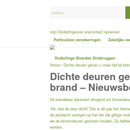
mijn Onderlinge
over ons
contact opnemen
Particuliere verzekeringen
Zakelijke v
Home
•
Dichte deuren geven u meer tijd bij br
Dichte deuren gev
brand – Nieuwsb
De brandweer adviseert dringend om binnendeur
‘Hé, doe de deur dicht!’ Dat is dit jaar het th
de aandacht vestigen op het feit dat giftige ro
we de binnendeuren gesloten houden. Zo hebben 
worden.