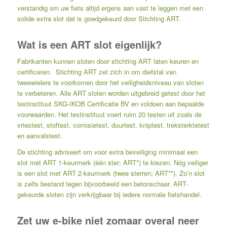
verstandig om uw fiets altijd ergens aan vast te leggen met een
solide extra slot dat is goedgekeurd door Stichting ART.
Wat is een ART slot eigenlijk?
Fabrikanten kunnen sloten door stichting ART laten keuren en
certificeren. Stichting ART zet zich in om diefstal van
tweewielers te voorkomen door het veiligheidsniveau van sloten
te verbeteren. Alle ART sloten worden uitgebreid getest door het
testinstituut SKG-IKOB Certificatie BV en voldoen aan bepaalde
voorwaarden. Het testinstituut voert ruim 20 testen uit zoals de
vriestest, stoftest, corrosietest, duurtest, kniptest, treksterktetest
en aanvalstest.
De stichting adviseert om voor extra beveiliging minimaal een
slot met ART 1-keurmerk (één ster; ART*) te kiezen. Nóg veiliger
is een slot met ART 2-keurmerk (twee sterren; ART**). Zo’n slot
is zelfs bestand tegen bijvoorbeeld een betonschaar. ART-
gekeurde sloten zijn verkrijgbaar bij iedere normale fietshandel.
Zet uw e-bike niet zomaar overal neer