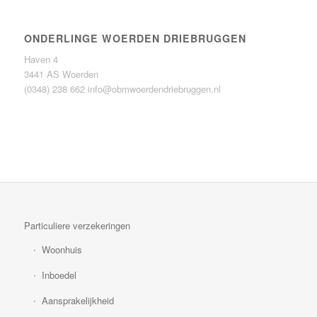
ONDERLINGE WOERDEN DRIEBRUGGEN
Haven 4
3441 AS Woerden
(0348) 238 662
info@obmwoerdendriebruggen.nl
Particuliere verzekeringen
Woonhuis
Inboedel
Aansprakelijkheid