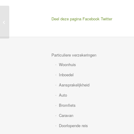
Misdaad in Kaart –
Deel deze pagina
Facebook
Twitter
Nieuwsberichten
Onderlinge
Particuliere verzekeringen
Woonhuis
Inboedel
Aansprakelijkheid
Auto
Bromfiets
Caravan
Doorlopende reis