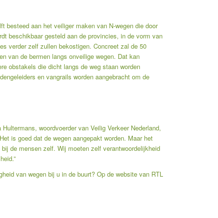
lft besteed aan het veiliger maken van N-wegen die door
ordt beschikbaar gesteld aan de provincies, in de vorm van
ies verder zelf zullen bekostigen. Concreet zal de 50
en van de bermen langs onveilige wegen. Dat kan
re obstakels die dicht langs de weg staan worden
ddengeleiders en vangrails worden aangebracht om de
a Hultermans, woordvoerder van Veilig Verkeer Nederland,
r: “Het is goed dat de wegen aangepakt worden. Maar het
t bij de mensen zelf. Wij moeten zelf verantwoordelijkheid
heid.”
igheid van wegen bij u in de buurt? Op de website van
RTL