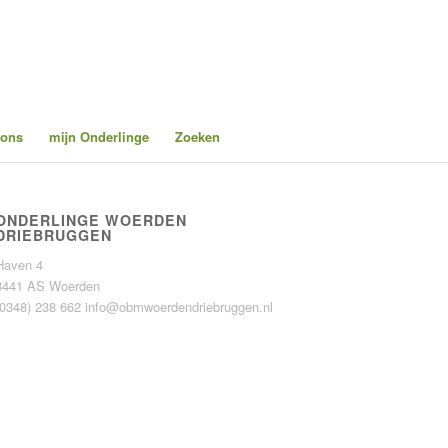
 ons
mijn Onderlinge
Zoeken
ONDERLINGE WOERDEN
DRIEBRUGGEN
Haven 4
3441 AS Woerden
(0348) 238 662
info@obmwoerdendriebruggen.nl